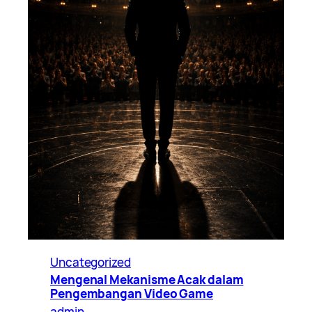
Uncategorized
Mengenal Mekanisme Acak dalam
Pengembangan Video Game
admin