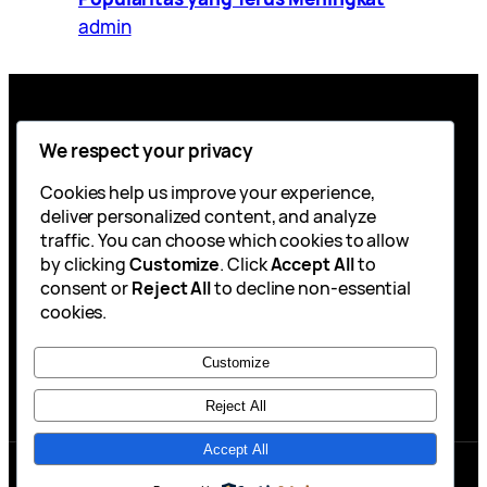
admin
At Spiel, every click is an adventure in the
We respect your privacy
gaming world. Whether you’re a casual or
hardcore gamer, we’re your go-to for the
Cookies help us improve your experience,
latest news, tips, and trends.
deliver personalized content, and analyze
traffic. You can choose which cookies to allow
by clicking
Customize
. Click
Accept All
to
Subscribe to our newsletters. We’ll keep
consent or
Reject All
to decline non-essential
you in the loop.
cookies.
Facebook
Instagram
TikTok
Mastodon
YouTube
X
Twitch
Customize
Sample Page
Reject All
Accept All
Designed with
WordPress