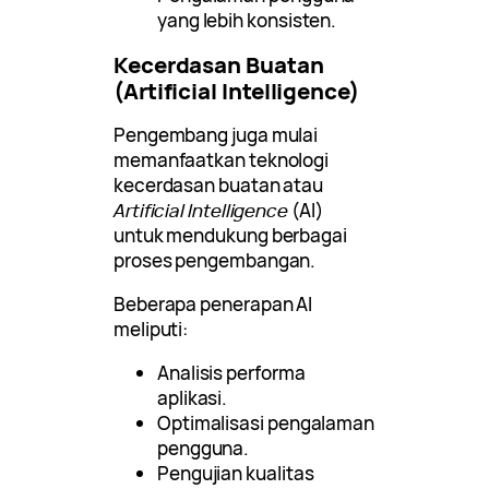
yang lebih konsisten.
Kecerdasan Buatan
(Artificial Intelligence)
Pengembang juga mulai
memanfaatkan teknologi
kecerdasan buatan atau
Artificial Intelligence
(AI)
untuk mendukung berbagai
proses pengembangan.
Beberapa penerapan AI
meliputi:
Analisis performa
aplikasi.
Optimalisasi pengalaman
pengguna.
Pengujian kualitas