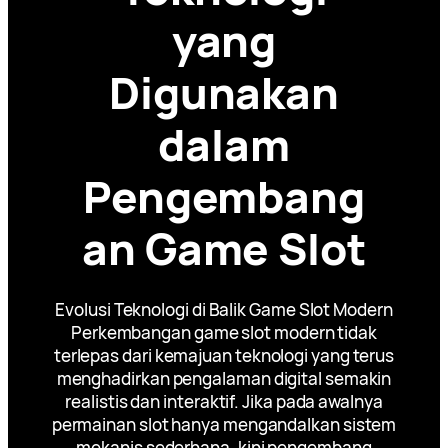
yang
Digunakan
dalam
Pengembang
an Game Slot
Evolusi Teknologi di Balik Game Slot Modern
Perkembangan game slot modern tidak
terlepas dari kemajuan teknologi yang terus
menghadirkan pengalaman digital semakin
realistis dan interaktif. Jika pada awalnya
permainan slot hanya mengandalkan sistem
mekanis sederhana, kini pengembang