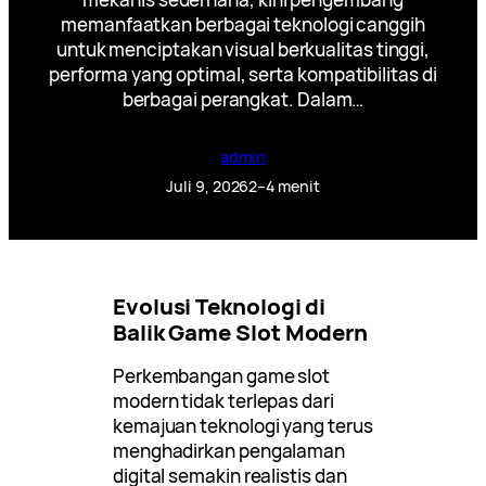
memanfaatkan berbagai teknologi canggih
untuk menciptakan visual berkualitas tinggi,
performa yang optimal, serta kompatibilitas di
berbagai perangkat. Dalam…
admin
Juli 9, 2026
2–4 menit
Evolusi Teknologi di
Balik Game Slot Modern
Perkembangan game slot
modern tidak terlepas dari
kemajuan teknologi yang terus
menghadirkan pengalaman
digital semakin realistis dan