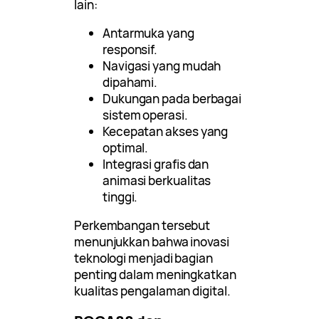
lain:
Antarmuka yang
responsif.
Navigasi yang mudah
dipahami.
Dukungan pada berbagai
sistem operasi.
Kecepatan akses yang
optimal.
Integrasi grafis dan
animasi berkualitas
tinggi.
Perkembangan tersebut
menunjukkan bahwa inovasi
teknologi menjadi bagian
penting dalam meningkatkan
kualitas pengalaman digital.