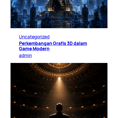
Uncategorized
Perkembangan Grafis 3D dalam
Game Modern
admin