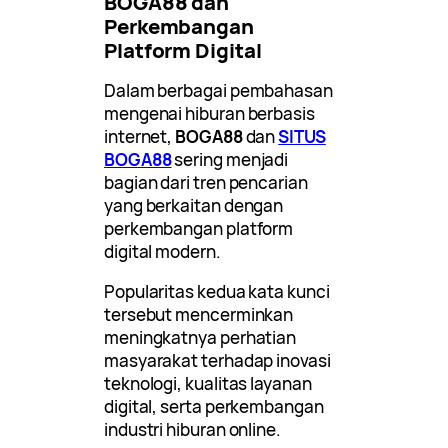
BOGA88 dan
Perkembangan
Platform Digital
Dalam berbagai pembahasan
mengenai hiburan berbasis
internet,
BOGA88
dan
SITUS
BOGA88
sering menjadi
bagian dari tren pencarian
yang berkaitan dengan
perkembangan platform
digital modern.
Popularitas kedua kata kunci
tersebut mencerminkan
meningkatnya perhatian
masyarakat terhadap inovasi
teknologi, kualitas layanan
digital, serta perkembangan
industri hiburan online.