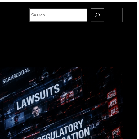
S
e
a
r
c
h