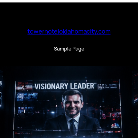
towerhoteloklahomacity.com
Sample Page