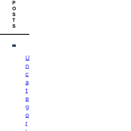
P
O
S
T
S
U
n
c
a
t
e
g
o
r