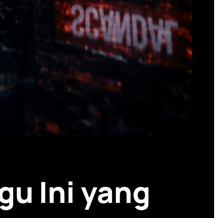
gu Ini yang