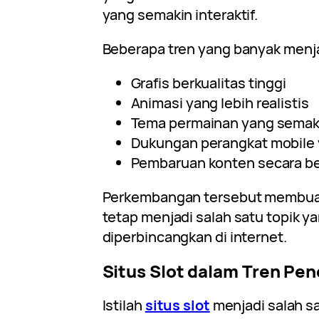
yang semakin interaktif.
Beberapa tren yang banyak menja
Grafis berkualitas tinggi
Animasi yang lebih realistis
Tema permainan yang semak
Dukungan perangkat mobile 
Pembaruan konten secara be
Perkembangan tersebut membu
tetap menjadi salah satu topik ya
diperbincangkan di internet.
Situs Slot dalam Tren Penc
Istilah
situs slot
menjadi salah sa